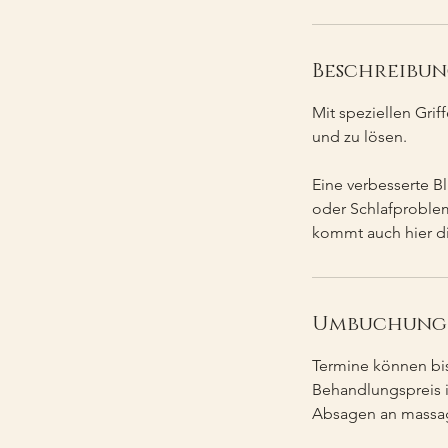
.
Beschreibu
Mit speziellen Gri
und zu lösen.
Eine verbesserte B
oder Schlafproble
kommt auch hier di
Umbuchung 
Termine können bis
Behandlungspreis i
Absagen an massa