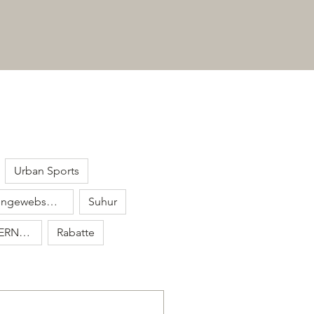
Urban Sports
Luka Koch & Tiefengewebsmassage
Suhur
Farina//AKTUELL IN ELTERNZEIT
Rabatte