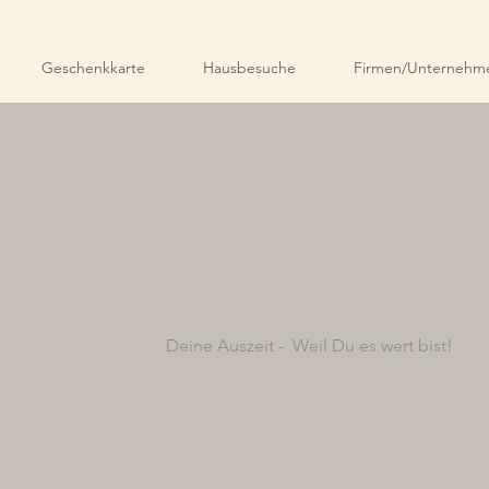
Geschenkkarte
Hausbesuche
Firmen/Unternehme
Deine Auszeit -
Weil Du es wert bist!