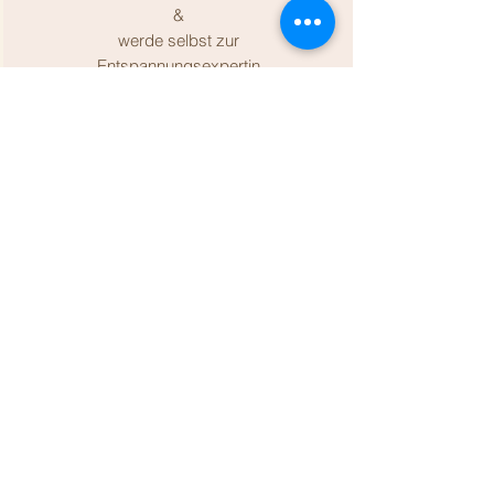
&
werde selbst zur
Entspannungsexpertin
Befreiung!
Schenke dir selbst einen neuen
Blickwinkel auf die Themen
Entspannung, Wohlbefinden, Wut,
Lust & beschäftge dich während
der Ausbildung zur
Wohl & Fühlen
ganzheitlichen Massagetherapeutin
mit deinem eigenen Lebensweg.