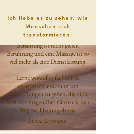
Ich liebe es zu sehen, wie
Menschen sich
transformieren.
Berührung ist nicht gleich
Berührung und eine Massage ist so
viel mehr als eine Dienstleistung.
Lerne worauf es fachlich &
energetisch ankommt um
Behandlungen zu geben, die dich
und dein Gegenüber nähren & den
Weg der Heilung ebnen.
Farina
Logemann