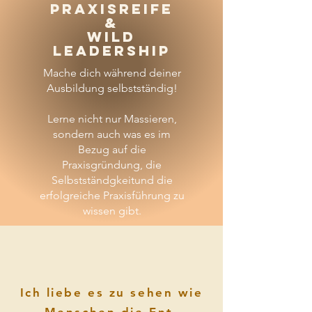
Praxisreife
&
Wild
Leadership
Mache dich während deiner
Ausbildung selbstständig!
Lerne nicht nur Massieren,
sondern auch was es im
Bezug auf die
Praxisgründung, die
Selbstständgkeitund die
erfolgreiche Praxisführung zu
wissen gibt.
Ich liebe es zu sehen wie
Menschen die Ent-