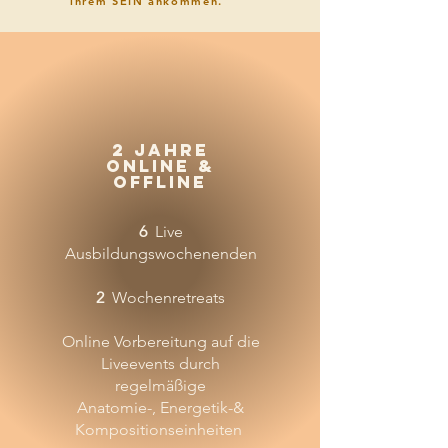
ihrem SEIN ankommen.
2 Jahre
Online &
Offline
6
Live
Ausbildungswochenenden
2
Wochenretreats
Online Vorbereitung auf die
Liveevents durch
regelmäßige
Anatomie-, Energetik-&
Kompositionseinheiten