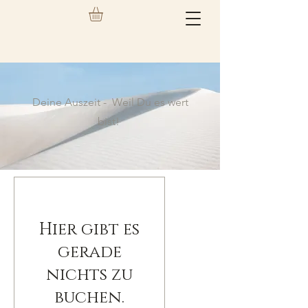
Deine Auszeit -
Weil Du es wert
bist!
Hier gibt es
gerade
nichts zu
buchen.