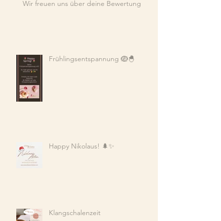
Wir freuen uns über deine Bewertung
Frühlingsentspannung 🪺🐣
Happy Nikolaus! 🌲✨
Klangschalenzeit