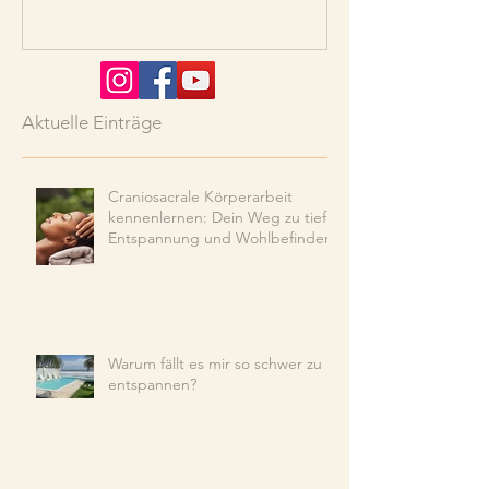
Aktuelle Einträge
Craniosacrale Körperarbeit
kennenlernen: Dein Weg zu tiefer
Entspannung und Wohlbefinden
Warum fällt es mir so schwer zu
entspannen?