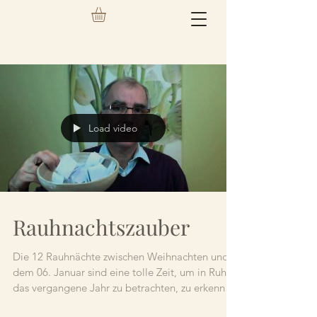
Load video
Rauhnachtszauber
Die 12 Rauhnächte zwischen Weihnachten und
dem 06. Januar sind eine tolle Zeit, um in Ruhe
das vergangene Jahr zu betrachten, zu erkennen
un