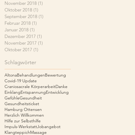
November 2018
(1)
1 Beitrag
Oktober 2018
(1)
1 Beitrag
September 2018
(1)
1 Beitrag
Februar 2018
(1)
1 Beitrag
Januar 2018
(1)
1 Beitrag
Dezember 2017
(1)
1 Beitrag
November 2017
(1)
1 Beitrag
Oktober 2017
(1)
1 Beitrag
Schlagwörter
Altona
Behandlungen
Bewertung
Covid-19 Update
Craniosacrale Körperarbeit
Danke
Einklang
Entspannung
Entwicklung
Gefühle
Gesundheit
Gesundheitsticket
Hamburg Ottensen
Herzlich Willkommen
Hilfe zur Selbsthilfe
Impuls-Werkstatt
Jobangebot
Klangteppich
Massage