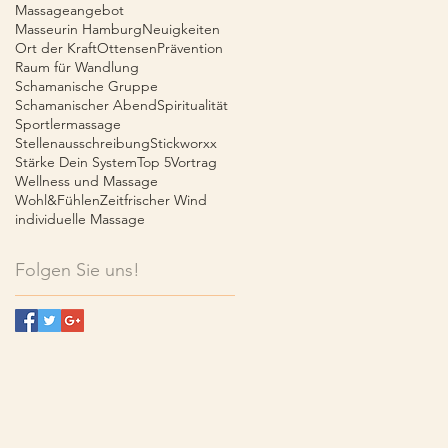
Massageangebot
Masseurin Hamburg
Neuigkeiten
Ort der Kraft
Ottensen
Prävention
Raum für Wandlung
Schamanische Gruppe
Schamanischer Abend
Spiritualität
Sportlermassage
Stellenausschreibung
Stickworxx
Stärke Dein System
Top 5
Vortrag
Wellness und Massage
Wohl&Fühlen
Zeit
frischer Wind
individuelle Massage
Folgen Sie uns!