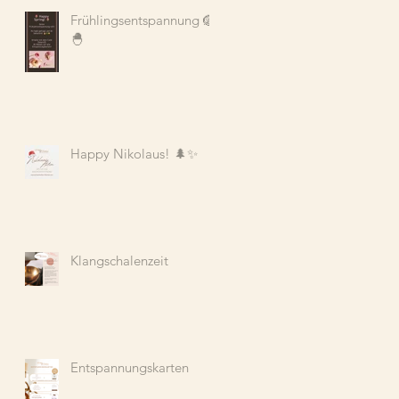
Frühlingsentspannung 🪺
🐣
Happy Nikolaus! 🌲✨
Klangschalenzeit
Entspannungskarten