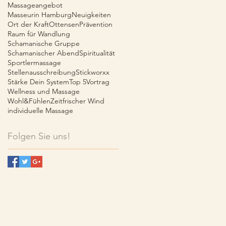
Massageangebot
Masseurin Hamburg
Neuigkeiten
Ort der Kraft
Ottensen
Prävention
Raum für Wandlung
Schamanische Gruppe
Schamanischer Abend
Spiritualität
Sportlermassage
Stellenausschreibung
Stickworxx
Stärke Dein System
Top 5
Vortrag
Wellness und Massage
Wohl&Fühlen
Zeit
frischer Wind
individuelle Massage
Folgen Sie uns!