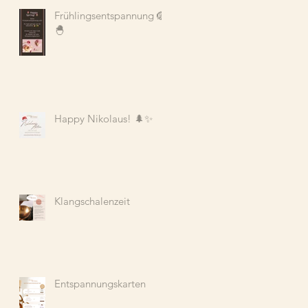
Frühlingsentspannung 🪺
🐣
Happy Nikolaus! 🌲✨
Klangschalenzeit
Entspannungskarten