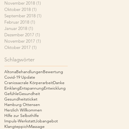
November 2018
(1)
1 Beitrag
Oktober 2018
(1)
1 Beitrag
September 2018
(1)
1 Beitrag
Februar 2018
(1)
1 Beitrag
Januar 2018
(1)
1 Beitrag
Dezember 2017
(1)
1 Beitrag
November 2017
(1)
1 Beitrag
Oktober 2017
(1)
1 Beitrag
Schlagwörter
Altona
Behandlungen
Bewertung
Covid-19 Update
Craniosacrale Körperarbeit
Danke
Einklang
Entspannung
Entwicklung
Gefühle
Gesundheit
Gesundheitsticket
Hamburg Ottensen
Herzlich Willkommen
Hilfe zur Selbsthilfe
Impuls-Werkstatt
Jobangebot
Klangteppich
Massage