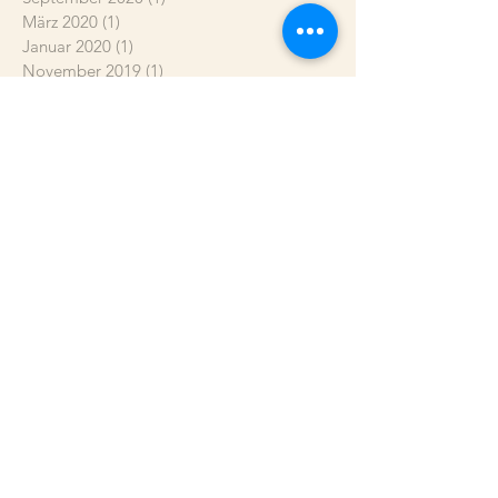
März 2020
(1)
1 Beitrag
Januar 2020
(1)
1 Beitrag
November 2019
(1)
1 Beitrag
November 2018
(1)
1 Beitrag
Oktober 2018
(1)
1 Beitrag
September 2018
(1)
1 Beitrag
Februar 2018
(1)
1 Beitrag
Januar 2018
(1)
1 Beitrag
Dezember 2017
(1)
1 Beitrag
November 2017
(1)
1 Beitrag
Oktober 2017
(1)
1 Beitrag
Schlagwörter
Altona
Behandlungen
Bewertung
Covid-19 Update
Craniosacrale Körperarbeit
Danke
Einklang
Entspannung
Entwicklung
Gefühle
Gesundheit
Gesundheitsticket
Hamburg Ottensen
Herzlich Willkommen
Hilfe zur Selbsthilfe
Impuls-Werkstatt
Jobangebot
Klangteppich
Massage