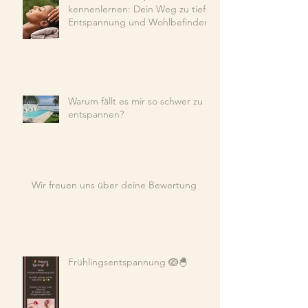
kennenlernen: Dein Weg zu tiefer
Entspannung und Wohlbefinden
Warum fällt es mir so schwer zu
entspannen?
Wir freuen uns über deine Bewertung
Frühlingsentspannung 🪺🐣