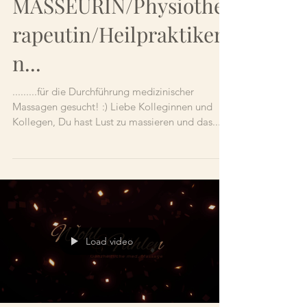
MEDIZINISCHE
MASSEURIN/Physiothe
rapeutin/Heilpraktikeri
n...
.........für die Durchführung medizinischer
Massagen gesucht! :) Liebe Kolleginnen und
Kollegen, Du hast Lust zu massieren und das...
Load video