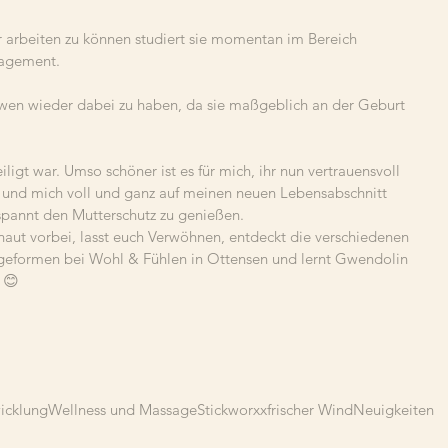
r arbeiten zu können studiert sie momentan im Bereich 
agement.
wen wieder dabei zu haben, da sie maßgeblich an der Geburt 
igt war. Umso schöner ist es für mich, ihr nun vertrauensvoll 
und mich voll und ganz auf meinen neuen Lebensabschnitt 
spannt den Mutterschutz zu genießen.
chaut vorbei, lasst euch Verwöhnen, entdeckt die verschiedenen 
ormen bei Wohl & Fühlen in Ottensen und lernt Gwendolin 
 😊
icklung
Wellness und Massage
Stickworxx
frischer Wind
Neuigkeiten