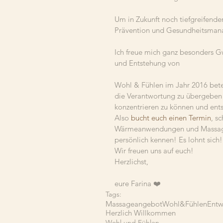
Um in Zukunft noch tiefgreifende
Prävention und Gesundheitsman
Ich freue mich ganz besonders G
und Entstehung von
Wohl & Fühlen im Jahr 2016 beteil
die Verantwortung zu übergeben 
konzentrieren zu können und ent
Also 
bucht euch einen Termin
, s
Wärmeanwendungen und Massagef
persönlich kennen! Es lohnt sich!
Wir freuen uns auf euch!
Herzlichst,
eure Farina ❤️
Tags:
Massageangebot
Wohl&Fühlen
Entw
Herzlich Willkommen
Wohl und Fühlen