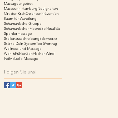
Massageangebot
Masseurin Hamburg
Neuigkeiten
Ort der Kraft
Ottensen
Prävention
Raum für Wandlung
Schamanische Gruppe
Schamanischer Abend
Spiritualität
Sportlermassage
Stellenausschreibung
Stickworxx
Stärke Dein System
Top 5
Vortrag
Wellness und Massage
Wohl&Fühlen
Zeit
frischer Wind
individuelle Massage
Folgen Sie uns!