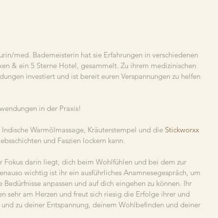
urin/med. Bademeisterin hat sie Erfahrungen in verschiedenen 
axen & ein 5 Sterne Hotel, gesammelt. Zu ihrem medizinischen 
ildungen investiert und ist bereit euren Verspannungen zu helfen 
nwendungen in der Praxis!
e Indische Warmölmassage, Kräuterstempel und die 
Stickworxx 
websschichten und Faszien lockern kann.
hr Fokus darin liegt, dich beim Wohlfühlen und bei dem zur 
nauso wichtig ist ihr ein ausführliches Anamnesegespräch, um 
e Bedürfnisse anpassen und auf dich eingehen zu können. Ihr 
 sehr am Herzen und freut sich riesig die Erfolge ihrer und 
en und zu deiner Entspannung, deinem Wohlbefinden und deiner 