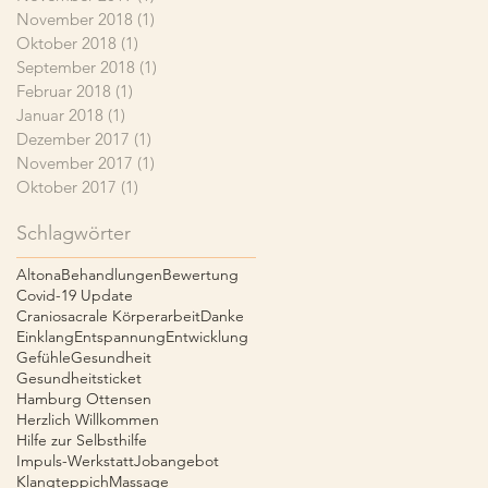
November 2018
(1)
1 Beitrag
Oktober 2018
(1)
1 Beitrag
September 2018
(1)
1 Beitrag
Februar 2018
(1)
1 Beitrag
Januar 2018
(1)
1 Beitrag
Dezember 2017
(1)
1 Beitrag
November 2017
(1)
1 Beitrag
Oktober 2017
(1)
1 Beitrag
Schlagwörter
Altona
Behandlungen
Bewertung
Covid-19 Update
Craniosacrale Körperarbeit
Danke
Einklang
Entspannung
Entwicklung
Gefühle
Gesundheit
Gesundheitsticket
Hamburg Ottensen
Herzlich Willkommen
Hilfe zur Selbsthilfe
Impuls-Werkstatt
Jobangebot
Klangteppich
Massage