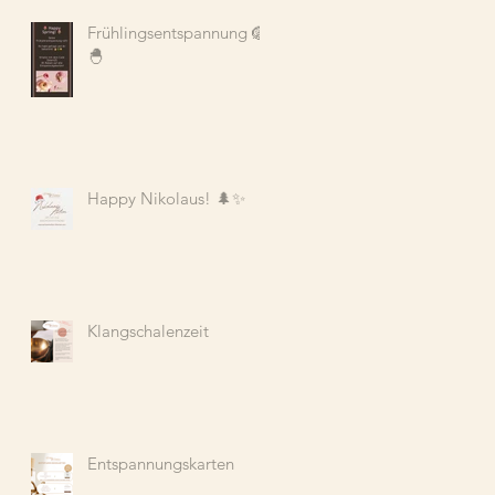
Frühlingsentspannung 🪺
🐣
Happy Nikolaus! 🌲✨
Klangschalenzeit
Entspannungskarten